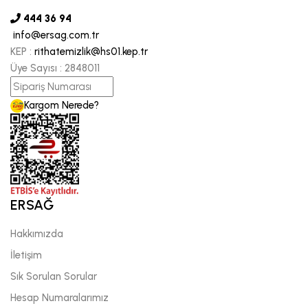
444 36 94
info@ersag.com.tr
KEP :
rithatemizlik@hs01.kep.tr
Üye Sayısı :
2848011
Kargom Nerede?
ERSAĞ
Hakkımızda
İletişim
Sık Sorulan Sorular
Hesap Numaralarımız