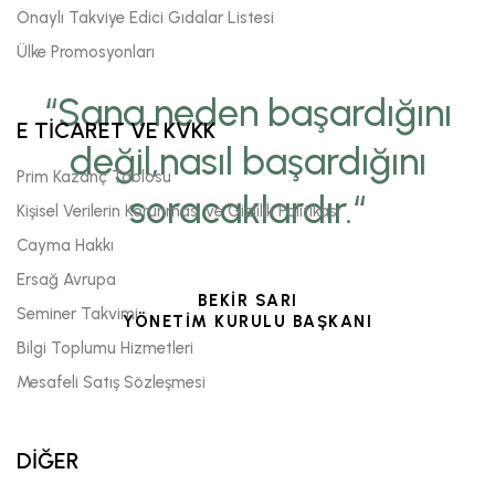
Onaylı Takviye Edici Gıdalar Listesi
Ülke Promosyonları
“Sana neden başardığını
E TİCARET VE KVKK
değil,nasıl başardığını
Prim Kazanç Tablosu
soracaklardır.“
Kişisel Verilerin Korunması ve Gizlilik Politikası
Cayma Hakkı
Ersağ Avrupa
BEKİR SARI
Seminer Takvimi
YÖNETİM KURULU BAŞKANI
Bilgi Toplumu Hizmetleri
Mesafeli Satış Sözleşmesi
DİĞER