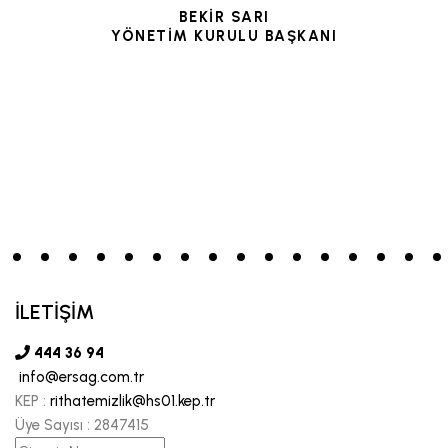
BEKİR SARI
YÖNETİM KURULU BAŞKANI
İLETİŞİM
444 36 94
info@ersag.com.tr
KEP :
rithatemizlik@hs01.kep.tr
Üye Sayısı :
2847415