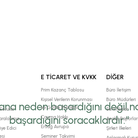
E TİCARET VE KVKK
DİĞER
Prim Kazanç Tablosu
Büro İletişim
Kişisel Verilerin Korunması
Büro Müdürleri
ana neden başardığını değil,na
ve Gizlilik Politikası
Sorular
Sertifikalar
başardığını soracaklardır.“
Cayma Hakkı
ralarımız
Analiz Raporlar
Ersağ Avrupa
ye Edici
Şirket İlkeleri
esi
Seminer Takvimi
Anlaşmalı Kuru