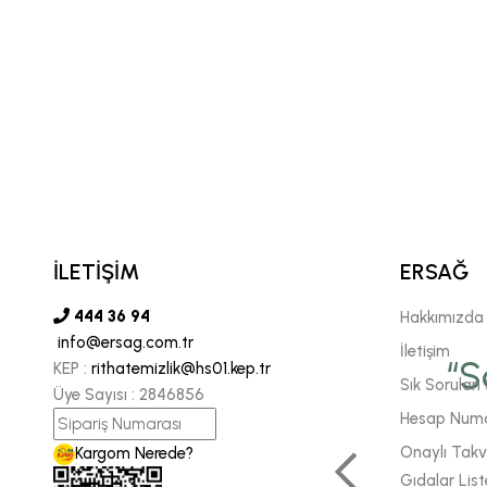
İLETİŞİM
ERSAĞ
444 36 94
Hakkımızda
info@ersag.com.tr
İletişim
vgili şirketimiz Ersağ' a
“S
KEP :
rithatemizlik@hs01.kep.tr
Sık Sorulan 
Üye Sayısı :
2846856
 sonsuz inancımızı
Hesap Numa
 daha fazla enerjiyle
Onaylı Takvi
Kargom Nerede?
Gıdalar List