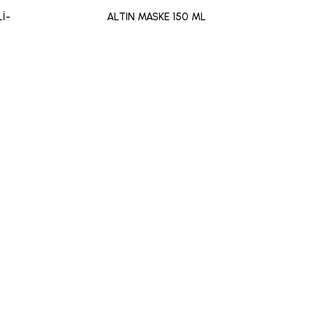
İ-
ALTIN MASKE 150 ML
AMİR