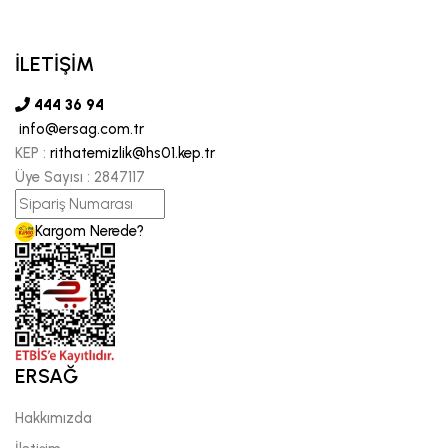
İLETİŞİM
444 36 94
info@ersag.com.tr
KEP :
rithatemizlik@hs01.kep.tr
Üye Sayısı :
2847117
Kargom Nerede?
ERSAĞ
Hakkımızda