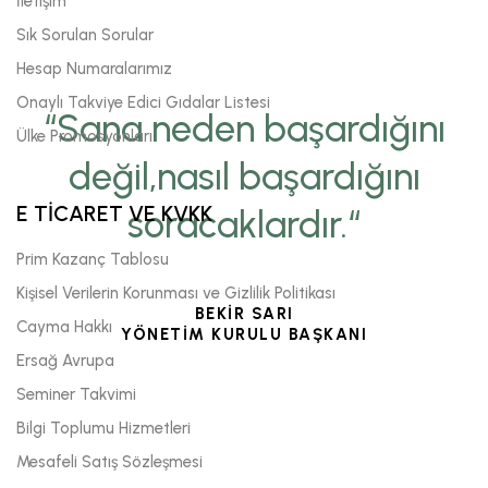
İletişim
Sık Sorulan Sorular
Hesap Numaralarımız
Onaylı Takviye Edici Gıdalar Listesi
“Sana neden başardığını
Ülke Promosyonları
değil,nasıl başardığını
E TİCARET VE KVKK
soracaklardır.“
Prim Kazanç Tablosu
Kişisel Verilerin Korunması ve Gizlilik Politikası
BEKİR SARI
Cayma Hakkı
YÖNETİM KURULU BAŞKANI
Ersağ Avrupa
Seminer Takvimi
Bilgi Toplumu Hizmetleri
Mesafeli Satış Sözleşmesi